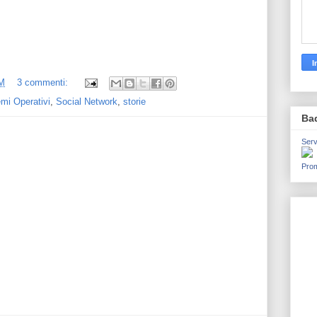
M
3 commenti:
emi Operativi
,
Social Network
,
storie
Ba
Serv
Prom