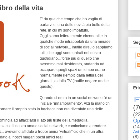
ibro della vita
E' da qualche tempo che ho voglia di
parlarvi di una delle novità più belle della
rete, in cui mi sono imbattuto.
Oggi siamo letteralmente circondati e in
qualche modo intrappolati da una miriade
Se
di social network... inutile dire, lo sappiamo
tutti, che oggi sono entrati nel nostro
quotidiano... forse più di quello che
avremmo mai desiderato, andando ad
occupare quegli spazi un tempo erano
normalmente riempiti dalla lettura dei
giornali, o dalla TV (inutile negare anche
questo).
Eti
I
Quando si entra in un social network c'è un
iniziale "innamoramento", Alzi la mano chi
(7
iornare il proprio stato in bacheca non era diventato una delle
(2
Op
ncia ad affacciarsi il lato più triste della medaglia.
tacco il nostro amato social network, e cominciamo a renderci
(14
Ast
 avevamo affidato a troppi amici "virtuali" ciò che in un altra
(8)
dato ai nostri magari pochi amici reali.