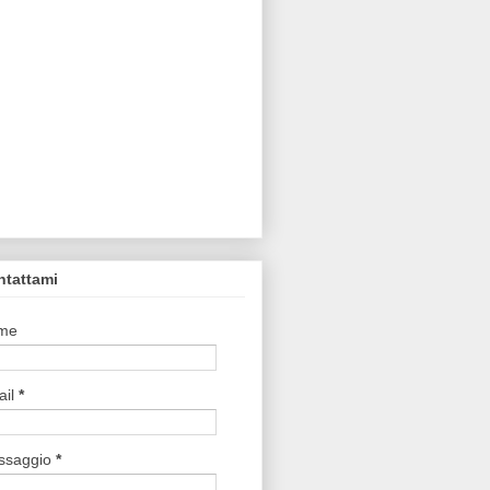
ntattami
me
ail
*
ssaggio
*