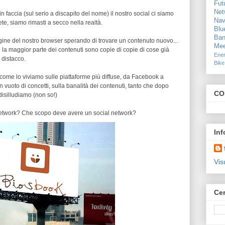
Fut
Net
accia (sul serio a discapito del nome) il nostro social ci siamo
Nav
ete, siamo rimasti a secco nella realtà.
Blu
Ban
agine del nostro browser sperando di trovare un contenuto nuovo...
Mee
a maggior parte dei contenuti sono copie di copie di cose già
Ener
n distacco.
Bike
si come lo viviamo sulle piattaforme più diffuse, da Facebook a
n vuoto di concetti, sulla banalità dei contenuti, tanto che dopo
CO
isilludiamo (non so!)
network? Che scopo deve avere un social network?
Inf
Vis
Cer