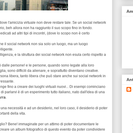
Ami
ve l'amicizia virtuale non deve restare tale. Se un social network
rio, beh allora non ha raggiunto il suo scopo fino in fondo.
dicati ad altri tipi di incontri, (dove lo scopo non è certo
e il social network non sia solo un luogo, ma un luogo
lligente.
lligenza, e la struttura dei social network non esula certo rispetto a
ti dalle persone! e le persone, quando sono legate alla loro
iglia, sono difficili da alienare, e soprattutto diventano creative.
sona libera, tanto libera che può stare anche sui social network in
Ant
eressante.
pinge fino a creare dei luoghi virtuali nuovi... Di esempi cominciano
di parlarvi è di un esperimento tutto italiano, nato dall'idea di una
arra
.
na necessità e ad un desiderio, nel loro caso, il desiderio di poter
rtanti della vita.
 figlio? Bene! immaginate per un attimo di poter documentare le
 creare un album fotografico di questo evento da poter condividere