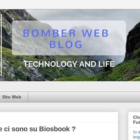
Sito Web
Che
Fut
ie ci sono su Biosbook ?
Io 
imp