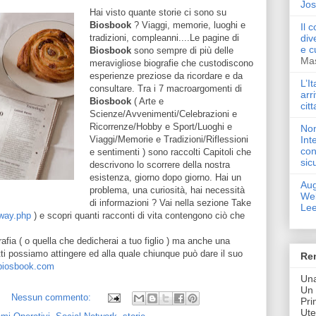
Jo
Hai visto quante storie ci sono su
Biosbook
? Viaggi, memorie, luoghi e
Il 
tradizioni, compleanni....Le pagine di
div
e c
Biosbook
sono sempre di più delle
Ma
meravigliose biografie che custodiscono
esperienze preziose da ricordare e da
L’I
consultare. Tra i 7 macroargomenti di
arr
Biosbook
( Arte e
citt
Scienze/Avvenimenti/Celebrazioni e
Ricorrenze/Hobby e Sport/Luoghi e
Non
Viaggi/Memorie e Tradizioni/Riflessioni
Int
con
e sentimenti ) sono raccolti Capitoli che
sic
descrivono lo scorrere della nostra
esistenza, giorno dopo giorno. Hai un
Aug
problema, una curiosità, hai necessità
Web
di informazioni ? Vai nella sezione Take
Lee
way.php
) e scopri quanti racconti di vita contengono ciò che
afia ( o quella che dedicherai a tuo figlio ) ma anche una
utti possiamo attingere ed alla quale chiunque può dare il suo
Ren
.biosbook.com
Una
Un 
Nessun commento:
Pri
Ute