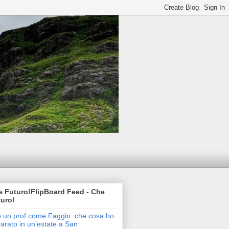
 Futuro!FlipBoard Feed - Che
uro!
e un prof come Faggin: che cosa ho
arato in un’estate a San