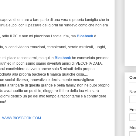
sapevo di entrare a fare parte di una vera e propria famiglia che in
uale, poi con il passare dei giorni mi rendevo conto che non era
odio il PC e non mi piacciono i social n\w, ma
Biosbook
è
onta, si condividono emozioni, compleanni, serate musicali, luoghi,
n mi piace raccontarmi, ma qui in
Biosbook
ho conosciuto persone
uti" ed in pochissimo siamo diventati amici di VECCHIA DATA,
cui condividere davvero anche solo 5 minuti della propria
chiata alla propria bacheca ti manca qualche cosa....
Co
n social diverso, innovativo e decisamente meraviglioso...
 entra a far parte di questa grande e bella family, non ne puoi proprio
vrai scritto un po di te, rileggere il libro della tua vita sarà
No
i giorni dedico un po del mio tempo a raccontarmi e a condividere
 me!
Em
WWW.BIOSBOOK.COM
Me