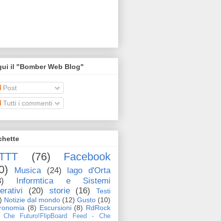
gui il "Bomber Web Blog"
Post
Tutti i commenti
chette
FTTT
(76)
Facebook
0)
Musica
(24)
lago d'Orta
3)
Informtica e Sistemi
erativi
(20)
storie
(16)
Testi
)
Notizie dal mondo
(12)
Gusto
(10)
ronomia
(8)
Escursioni
(8)
RdRock
Che Futuro!FlipBoard Feed - Che