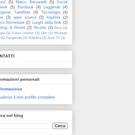
uro!
(5)
Marco Bersanelli
(5)
Social
work
(5)
Biosbook
(4)
Leggende
(4)
igatori Satellitari
(4)
Tecnologia
(4)
es
(3)
open source
(3)
Aquiloni
(2)
co Alimentare
(2)
Luoghi della fede
(2)
ting di Rimini
(2)
Ricette
(2)
Birra
(1)
gia
(1)
Futuro Sereno
(1)
Libri
(1)
Mountain
(1)
Parapendio
(1)
Robotica
(1)
Serie TV
(1)
NTATTI
ormazioni personali
formazione
ualizza il mio profilo completo
ca nel blog