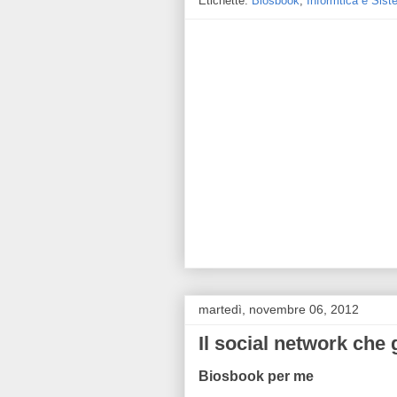
Etichette:
Biosbook
,
Informtica e Sist
martedì, novembre 06, 2012
Il social network che
Biosbook per me