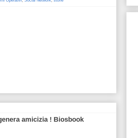
emi Operativi
,
Social Network
,
storie
 genera amicizia ! Biosbook