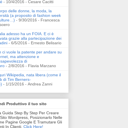
sé
- 10/4/2016
- Cesare Cacitti
corpo delle donne, la moda, la
ersità (a proposito di fashion week
ulture…)
- 9/30/2016
- Francesca
soero
talia adesso ha un FOIA. E ci è
ivata grazie alla partecipazione dei
adini
- 6/5/2016
- Ernesto Belisario
 ci vuole la patente per andare su
ernet, ma attenzione e
sapevolezza di
uro
- 2/8/2016
- Flavia Marzano
uri Wikipedia, nata libera (come il
 di Tim Berners-
)
- 1/15/2016
- Andrea Zanni
di Produttivo il tuo sito
 Guida Step By Step Per Creare
Sito Wordpress, Posizionarlo Nelle
me Pagine Google E Tramutare Gli
nti In Clienti.
Click Here!