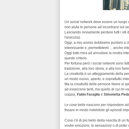
Un social network deve essere un luogo do
non aiuta le persone ad incontrarsi sul se
Lasciando ovviamente perdere tutti i siti de
l'amicizia).
Oggi, a mio avviso dobbiamo puntare a ch
interessante e, permettetemi ... anche inte
Oggi tutto mira ad annullare la nostra inte
questo criterio.
Per fortuna però i social network sono fat
tradizione, alla loro storia, e alla loro fam
La creatività è un atteggiamento della per
un modo nuovo, aperto, e soprattutto int
Ma la creatività delle persone libere si s
ad essercene tanti, ma quello di cui mi va 
coppia,
Fabio Faraglia
e
Simonetta Ped
Le cose belle nascono per rispondere ad u
fissare in modo indelebile gli episodi impo
Cosa c'è di più bello della nascita di un
vostre emozioni, le sensazioni o di poter